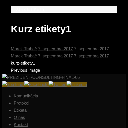
«
KURZ ETIKETY
Kurz etikety1
Marek Trubač
7. septembra 2017
7. septembra 2017
Marek Trubač
7. septembra 2017
7. septembra 2017
kurz-etikety1
Previous image
Komunikácia
Protokol
Etiketa
O nás
Kontakt