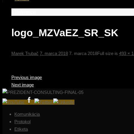
«
Referencie
logo_MZVaEZ_SR_SK
Marek Trubač
7. marca 2018
7. marca 2018
Full size is
493 × 
Previous image
Next image
Komunikácia
Protokol
Etiketa