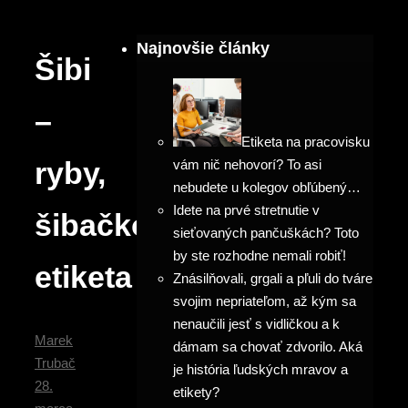
Najnovšie články
Šibi
–
Etiketa na pracovisku
ryby,
vám nič nehovorí? To asi
nebudete u kolegov obľúbený…
Idete na prvé stretnutie v
šibačková
sieťovaných pančuškách? Toto
by ste rozhodne nemali robiť!
etiketa
Znásilňovali, grgali a pľuli do tváre
svojim nepriateľom, až kým sa
nenaučili jesť s vidličkou a k
Marek
dámam sa chovať zdvorilo. Aká
Trubač
je história ľudských mravov a
28.
etikety?