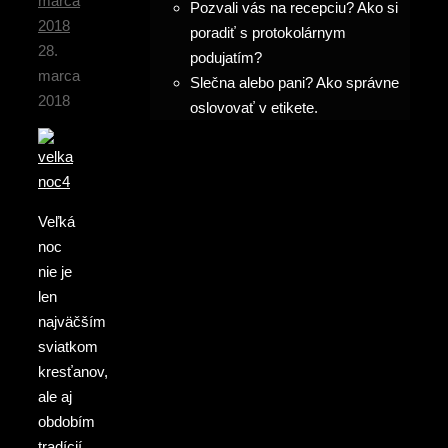
marca
Pozvali vás na recepciu? Ako si
2018
poradiť s protokolárnym
28.
podujatím?
marca
Slečna alebo pani? Ako správne
2018
oslovovať v etikete.
Veľká
noc
nie je
len
najväčším
sviatkom
kresťanov,
ale aj
obdobím
tradícií