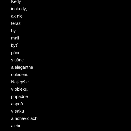
Kedy
inokedy,
ak nie
teraz
by
mali
byť
páni
slušne
a elegantne
oblečení.
Najlepšie
v obleku,
prípadne
aspoň
v saku
a nohaviciach,
alebo