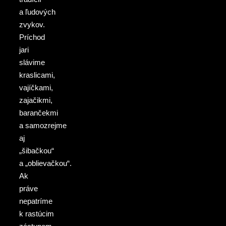
a ľudových
zvykov.
Príchod
jari
slávime
kraslicami,
vajíčkami,
zajačikmi,
barančekmi
a samozrejme
aj
„šibačkou“
a „oblievačkou“.
Ak
práve
nepatríme
k rastúcim