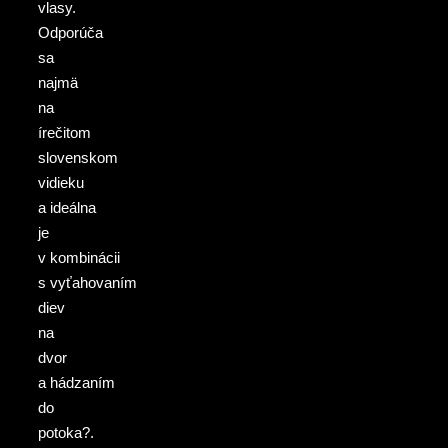
vlasy.
Odporúča
sa
najmä
na
írečitom
slovenskom
vidieku
a ideálna
je
v kombinácii
s vyťahovaním
diev
na
dvor
a hádzaním
do
potoka?.