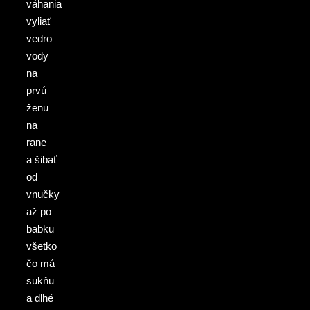
váhania
vyliať
vedro
vody
na
prvú
ženu
na
rane
a šibať
od
vnučky
až po
babku
všetko
čo má
sukňu
a dlhé