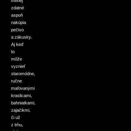
menej
zdatné
aspoň
nakúpia
pečivo
a zákusky.
Aj keď
to
môže
vyznieť
staromódne,
ručne
maľovanými
kraslicami,
bahniatkami,
zajačikmi,
či už
z trhu,