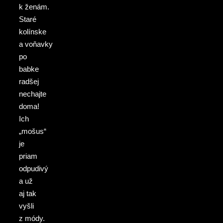
k ženám.
Staré
kolínske
a voňavky
po
babke
radšej
nechajte
doma!
Ich
„mošus“
je
priam
odpudivý
a už
aj tak
vyšli
z módy.