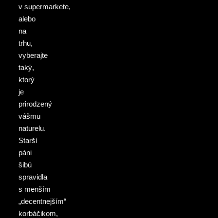
v supermarkete,
alebo
na
trhu,
vyberajte
taký,
ktorý
je
prirodzený
vášmu
naturelu.
Starší
páni
šibú
spravidla
s menším
„decentnejším“
korbáčikom,