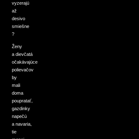
vyzerajú
až
desivo
smiešne
?
Ženy
a dievčatá
očakávajúce
polievačov
by
mali
doma
poupratať,
gazdinky
napečú
a navaria,
tie