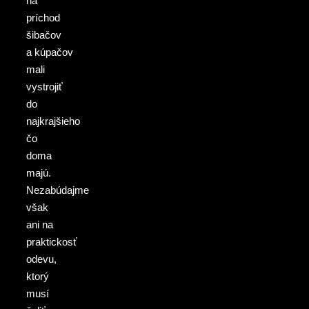
na
príchod
šibačov
a kúpačov
mali
vystrojiť
do
najkrajšieho
čo
doma
majú.
Nezabúdajme
však
ani na
praktickosť
odevu,
ktorý
musí