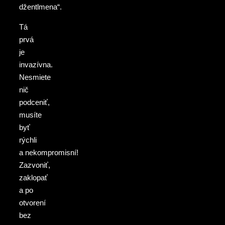
džentlmena“.
Tá
prvá
je
invazívna.
Nesmiete
nič
podceniť,
musíte
byť
rýchli
a nekompromisní!
Zazvoniť,
zaklopať
a po
otvorení
bez