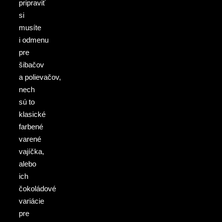
pripraviť
si
musíte
i odmenu
pre
šibačov
a polievačov,
nech
sú to
klasické
farbené
varené
vajíčka,
alebo
ich
čokoládové
variácie
pre