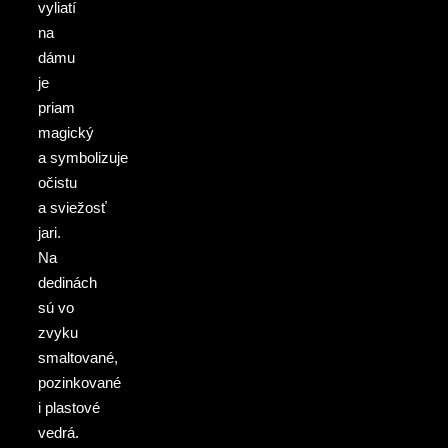
vyliatí
na
dámu
je
priam
magický
a symbolizuje
očistu
a sviežosť
jari.
Na
dedinách
sú vo
zvyku
smaltované,
pozinkované
i plastové
vedrá.