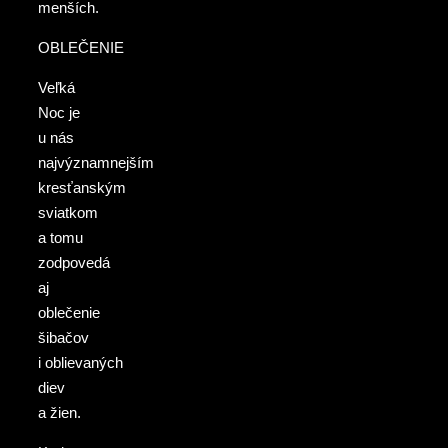
menších.
OBLEČENIE
Veľká
Noc je
u nás
najvýznamnejším
kresťanským
sviatkom
a tomu
zodpovedá
aj
oblečenie
šibačov
i oblievaných
diev
a žien.