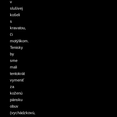
v
slušivej
košeli
s
kravatou,
či
motýlikom.
Tenisky
by
sme
mali
tentokrát
vymeniť
za
koženú
pánsku
obuv
(vychádzkovú,