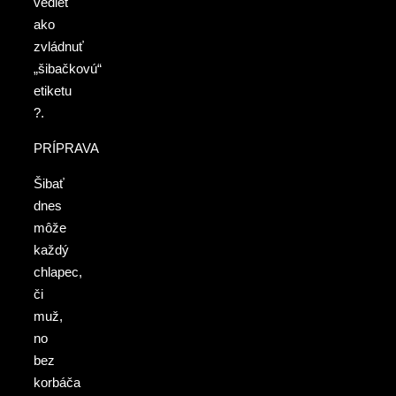
vedieť
ako
zvládnuť
„šibačkovú“
etiketu
?.
PRÍPRAVA
Šibať
dnes
môže
každý
chlapec,
či
muž,
no
bez
korbáča