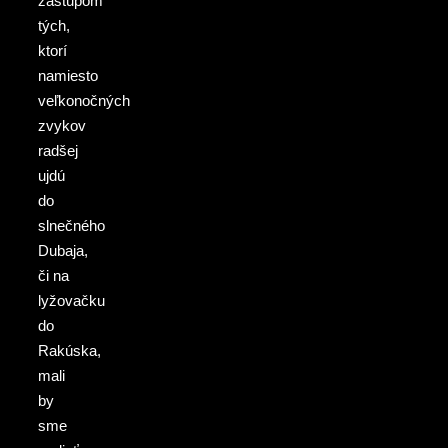
zástupom
tých,
ktorí
namiesto
veľkonočných
zvykov
radšej
ujdú
do
slnečného
Dubaja,
či na
lyžovačku
do
Rakúska,
mali
by
sme