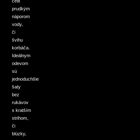
čeliť
prudkým
náporom
vody,
či
švihu
korbáča.
Ideálnym
odevom
sú
jednoduchšie
šaty
bez
rukávov
s kratším
strihom,
či
blúzky,