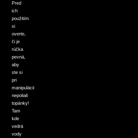
Pred
ich
použitím
si
overte,
či je
rúčka
pevná,
aby
ste si
pri
manipulácii
nepoliali
topánky!
Tam
kde
vedrá
vody