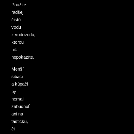
Použite
radšej
čistú
vodu
z vodovodu,
ktorou
nič
nepokazíte.
Menší
šibači
a kúpači
by
nemali
zabudnúť
ani na
taštičku,
či