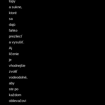
topy
a sukne,
ktoré
sa
dajú
ľahko
prezliecť
a vysušiť.
Aj
líčenie
je
vhodnejšie
zvoliť
vodeodolné,
aby
ste po
každom
oblievačovi