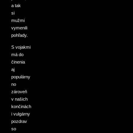
a tak
si
mužmi
vymenili
pohľady.
S vojakmi
má do
činenia
aj
populárny
no
zároveň
v našich
končinách
i vulgárny
pozdrav
so