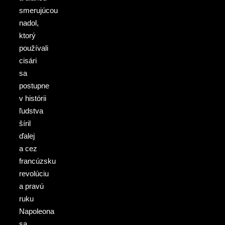
smerujúcou
nadol,
ktorý
používali
cisári
sa
postupne
v histórii
ľudstva
šíril
ďalej
a cez
francúzsku
revolúciu
a pravú
ruku
Napoleona
sa