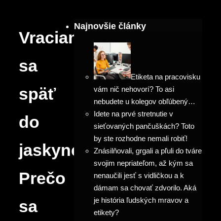
Najnovšie články
Vraciame
sa
Etiketa na pracovisku
späť
vám nič nehovorí? To asi
nebudete u kolegov obľúbený…
Idete na prvé stretnutie v
do
sieťovaných pančuškách? Toto
by ste rozhodne nemali robiť!
jaskyne?!
Znásilňovali, grgali a pľuli do tváre
svojim nepriateľom, až kým sa
Prečo
nenaučili jesť s vidličkou a k
dámam sa chovať zdvorilo. Aká
je história ľudských mravov a
sa
etikety?