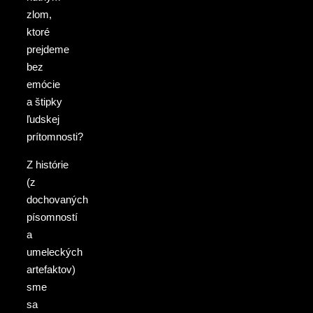
zlom,
ktoré
prejdeme
bez
emócie
a štipky
ľudskej
prítomnosti?
Z histórie
(z
dochovaných
písomností
a
umeleckých
artefaktov)
sme
sa