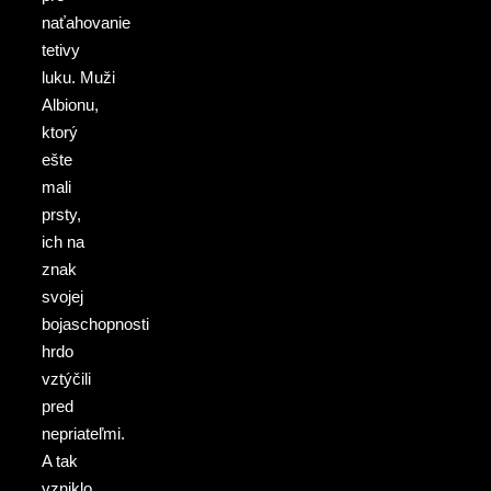
naťahovanie
tetivy
luku. Muži
Albionu,
ktorý
ešte
mali
prsty,
ich na
znak
svojej
bojaschopnosti
hrdo
vztýčili
pred
nepriateľmi.
A tak
vzniklo