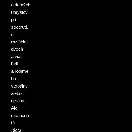
a dobrých
úmyslov
pri
stretnutí,
či
rozlúčke
dvoch
a viac
ľudí,
a robíme
ho
verbálne
alebo
gestom.
Ale
skutočne
tú
„úctu