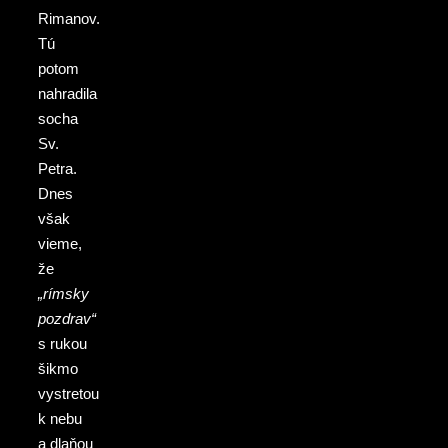
Rimanov.
Tú
potom
nahradila
socha
Sv.
Petra.
Dnes
však
vieme,
že
„rímsky
pozdrav“
s rukou
šikmo
vystretou
k nebu
a dlaňou