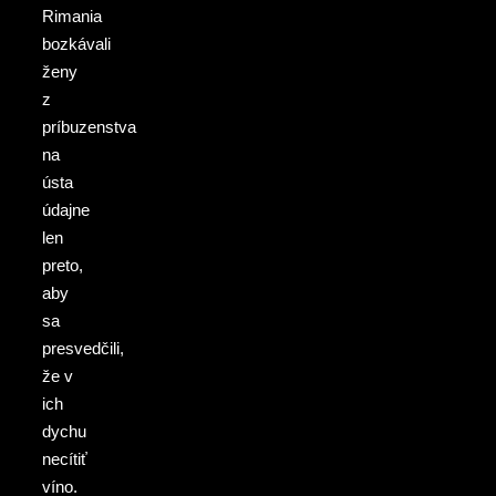
Rimania
bozkávali
ženy
z
príbuzenstva
na
ústa
údajne
len
preto,
aby
sa
presvedčili,
že v
ich
dychu
necítiť
víno.