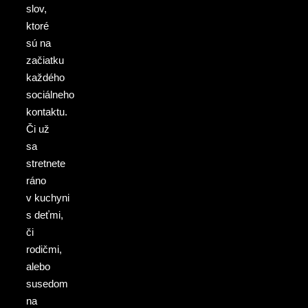
slov,
ktoré
sú na
začiatku
každého
sociálneho
kontaktu.
Či už
sa
stretnete
ráno
v kuchyni
s deťmi,
či
rodičmi,
alebo
susedom
na