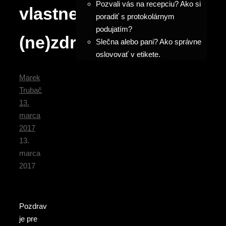
Pozvali vás na recepciu? Ako si
vlastne
poradiť s protokolárnym
podujatím?
(ne)zdravíme?
Slečna alebo pani? Ako správne
oslovovať v etikete.
Marek
Trubač
13.
marca
2017
13.
marca
2017
Pozdrav
je pre