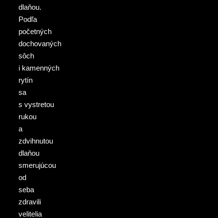
dlaňou.
Podľa
početných
dochovaných
sôch
i kamenných
rytín
sa
s vystretou
rukou
a
zdvihnutou
dlaňou
smerujúcou
od
seba
zdravili
velitelia