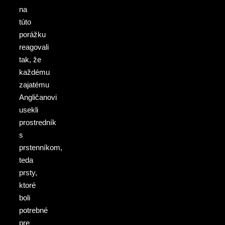
na
túto
porážku
reagovali
tak, že
každému
zajatému
Angličanovi
usekli
prostredník
s
prstenníkom,
teda
prsty,
ktoré
boli
potrebné
pre