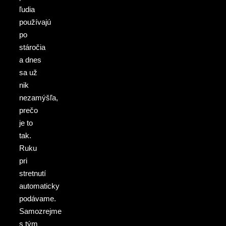
ľudia
používajú
po
stáročia
a dnes
sa už
nik
nezamýšľa,
prečo
je to
tak.
Ruku
pri
stretnutí
automaticky
podávame.
Samozrejme
s tým