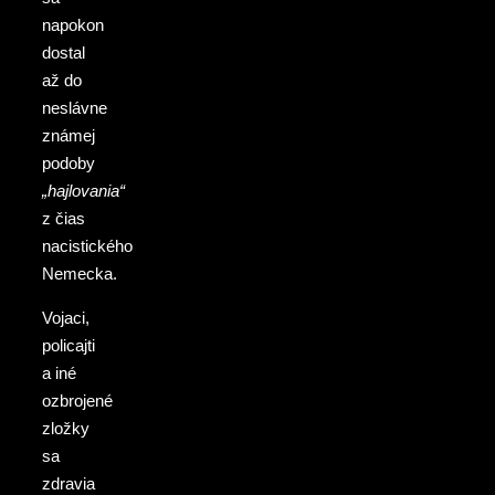
napokon
dostal
až do
neslávne
známej
podoby
„hajlovania“
z čias
nacistického
Nemecka.
Vojaci,
policajti
a iné
ozbrojené
zložky
sa
zdravia