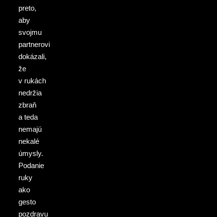
preto,
aby
svojmu
partnerovi
dokázali,
že
v rukách
nedržia
zbraň
a teda
nemajú
nekalé
úmysly.
Podanie
ruky
ako
gesto
pozdravu