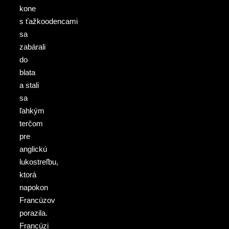
kone
s ťažkoodencami
sa
zabárali
do
blata
a stali
sa
ľahkým
terčom
pre
anglickú
lukostreľbu,
ktorá
napokon
Francúzov
porazila.
Francúzi