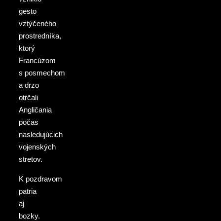
gesto
vztýčeného
prostredníka,
ktorý
Francúzom
s posmechom
a drzo
otŕčali
Angličania
počas
nasledujúcich
vojenských
stretov.
K pozdravom
patria
aj
bozky.