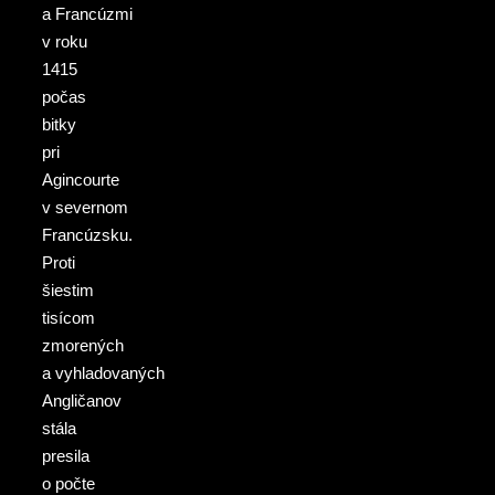
a Francúzmi
v roku
1415
počas
bitky
pri
Agincourte
v severnom
Francúzsku.
Proti
šiestim
tisícom
zmorených
a vyhladovaných
Angličanov
stála
presila
o počte