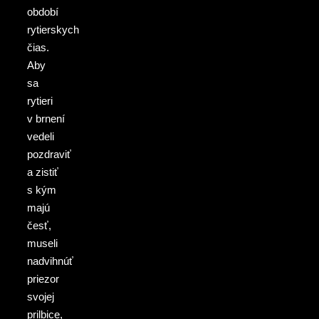
období
rytierskych
čias.
Aby
sa
rytieri
v brnení
vedeli
pozdraviť
a zistiť
s kým
majú
česť,
museli
nadvihnúť
priezor
svojej
prilbice,