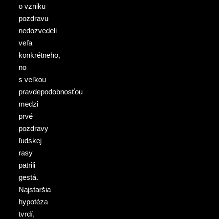
o vzniku
pozdravu
nedozvedeli
veľa
konkrétneho,
no
s veľkou
pravdepodobnosťou
medzi
prvé
pozdravy
ľudskej
rasy
patrili
gestá.
Najstaršia
hypotéza
tvrdí,