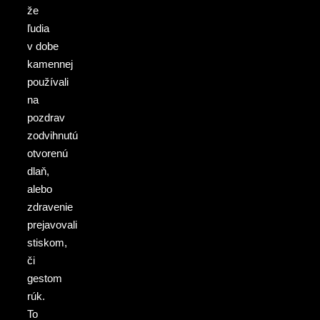
že
ľudia
v dobe
kamennej
používali
na
pozdrav
zodvihnutú
otvorenú
dlaň,
alebo
zdravenie
prejavovali
stiskom,
či
gestom
rúk.
To