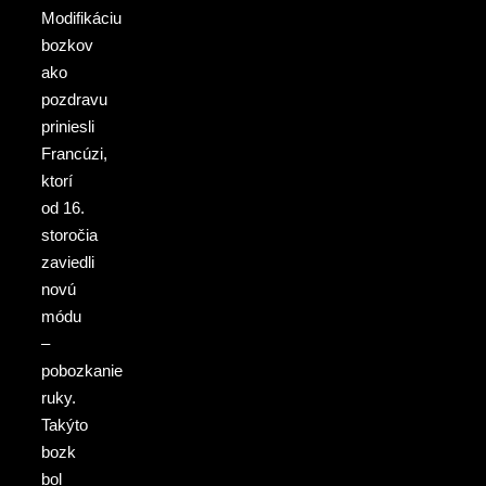
Modifikáciu
bozkov
ako
pozdravu
priniesli
Francúzi,
ktorí
od 16.
storočia
zaviedli
novú
módu
–
pobozkanie
ruky.
Takýto
bozk
bol