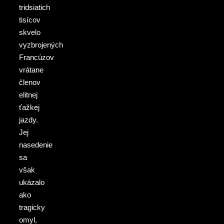
tridsiatich
tisícov
skvelo
vyzbrojených
Francúzov
vrátane
členov
elitnej
ťažkej
jazdy.
Jej
nasedenie
sa
však
ukázalo
ako
tragicky
omyl,