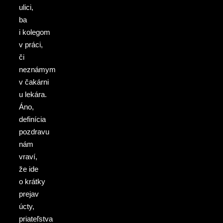
ulici,
ba
i kolegom
v práci,
či
neznámym
v čakárni
u lekára.
Áno,
definícia
pozdravu
nám
vraví,
že ide
o krátky
prejav
úcty,
priateľstva