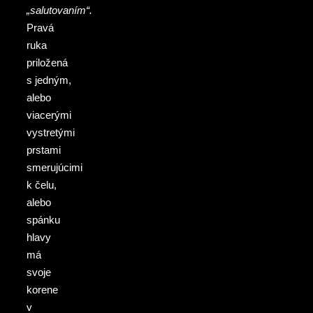
„salutovaním“.
Pravá
ruka
priložená
s jedným,
alebo
viacerými
vystretými
prstami
smerujúcimi
k čelu,
alebo
spánku
hlavy
má
svoje
korene
v