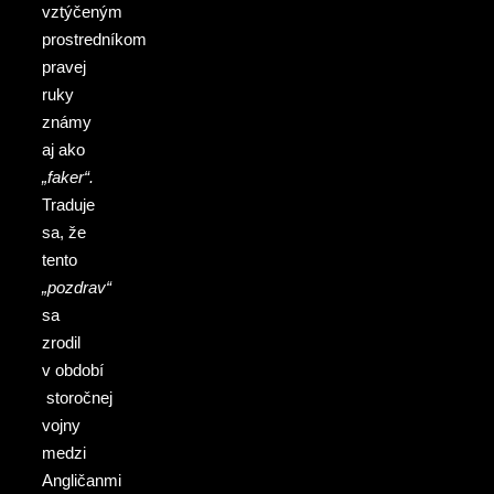
vztýčeným
prostredníkom
pravej
ruky
známy
aj ako
„faker“.
Traduje
sa, že
tento
„pozdrav“
sa
zrodil
v období
storočnej
vojny
medzi
Angličanmi