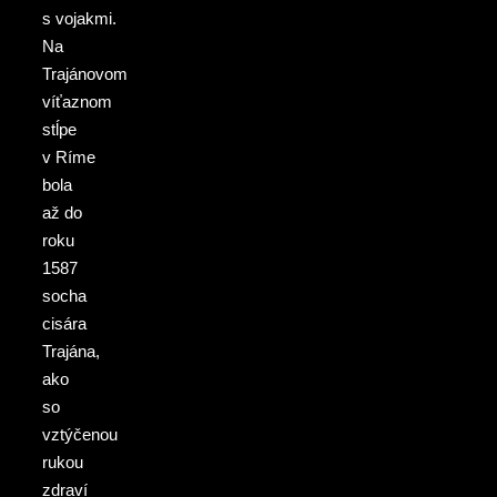
s vojakmi.
Na
Trajánovom
víťaznom
stĺpe
v Ríme
bola
až do
roku
1587
socha
cisára
Trajána,
ako
so
vztýčenou
rukou
zdraví