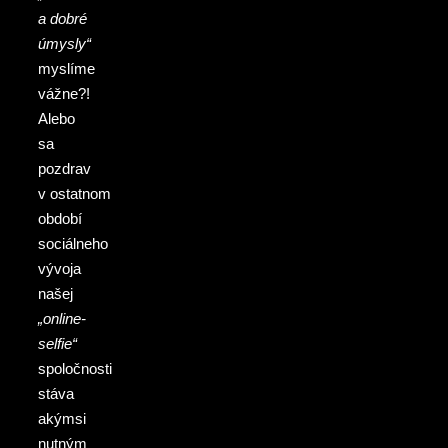
a dobré
úmysly“
myslíme
vážne?!
Alebo
sa
pozdrav
v ostatnom
období
sociálneho
vývoja
našej
„online-
selfie“
spoločnosti
stáva
akýmsi
nutným