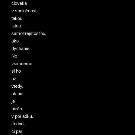
človeka
v spoločnosti
takou
istou
samozrejmosťou,
ako
dýchanie.
No
všimneme
si ho
až
vtedy,
ak nie
je
niečo
v poriadku.
Jedno,
či pár